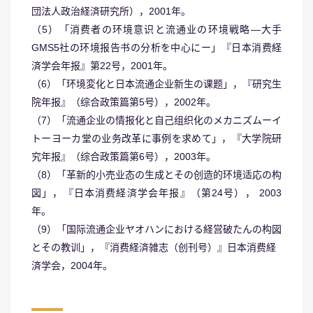
団法人政治経済研究所），2001年。
（5）「消费者の环境意识と流通业の环境戦略―大手
GMS5社の环境报告书の分析を中心にー」『日本消费経
済学会年报』第22号，2001年。
（6）「环境変化と日本流通企业新生の课题」，『研究生
院年报』（综合政策篇第5号），2002年。
（7）「流通企业の情报化と自己组织化のメカニズムーイ
トーヨーカ堂の业务改革に事例を求めて」，『大学院研
究年报』（综合政策篇第6号），2003年。
（8）「革新的小売业态の生成とその创造的环境适応の构
図」，『日本消费経済学会年报』（第24号）， 2003
年。
（9）「国际流通企业ヤオハンにおける経営破たんの构図
とその教训」，『消费経済雑志（创刊号）』日本消费経
済学会，2004年。