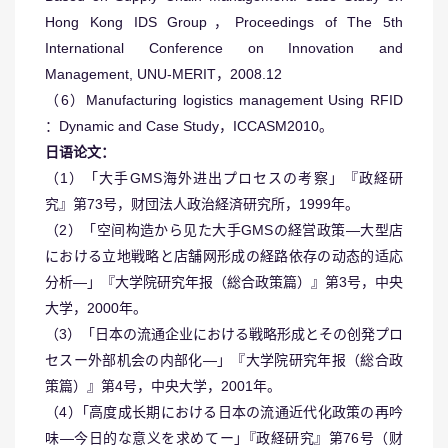
Hong Kong IDS Group，Proceedings of The 5th
International Conference on Innovation and
Management, UNU-MERIT，2008.12
（6）Manufacturing logistics management Using RFID
：Dynamic and Case Study，ICCASM2010。
日语论文：
（1）「大手GMS海外进出プロセスの考察」『政経研
究』第73号，财団法人政治経済研究所，1999年。
（2）「空间构造から见た大手GMSの経営政策―大型店
における立地戦略と店舗网形成の経路依存の动态的适応
分析―」『大学院研究年报（総合政策篇）』第3号，中央
大学，2000年。
（3）「日本の流通企业における戦略形成とその创発プロ
セスー外部机会の内部化―」『大学院研究年报（総合政
策篇）』第4号，中央大学，2001年。
（4）｢高度成长期における日本の流通近代化政策の再吟
味―今日的な意义を求めてー｣『政経研究』第76号（财