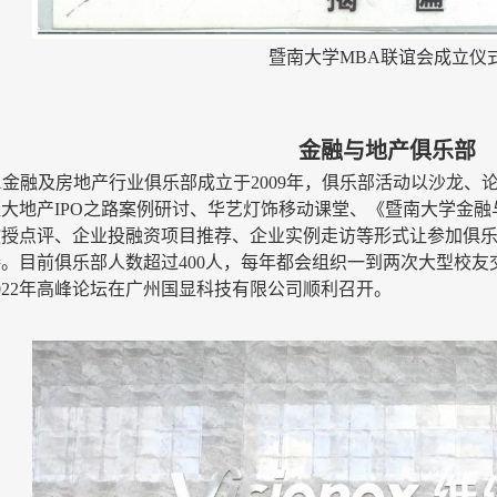
暨南大学MBA联谊会成立仪
金融与地产俱乐部
A金融及房地产行业俱乐部成立于2009年，俱乐部活动以沙龙
大地产IPO之路案例研讨、华艺灯饰移动课堂、《暨南大学金融与
教授点评、企业投融资项目推荐、企业实例走访等形式让参加俱
接。目前俱乐部人数超过
400
人，每年都会组织
一到
两次
大型
校友
022年高峰论坛在广州国显科技有限公司
顺利召开。