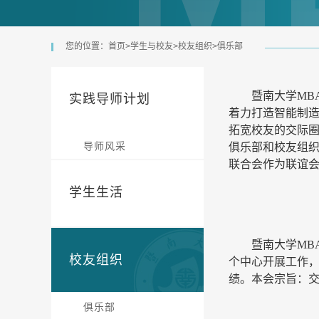
您的位置：
首页
>
学生与校友
>
校友组织
>
俱乐部
暨南大学
M
实践导师计划
着力打造智能制
拓宽校友的交际
导师风采
俱乐部和校友组
联合会作为联谊
学生生活
暨南大学
MB
校友组织
个中心开展工作
绩。
本会宗旨：
俱乐部