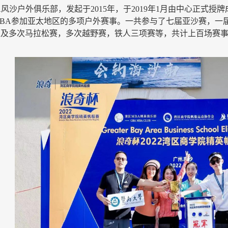
A风沙户外俱乐部，发起于2015年，于2019年1月由中心正式授
MBA参加亚太地区的多项户外赛事。一共参与了
七
届亚沙赛，一
以及多次马拉松赛，多次越野赛，铁人三项赛等，共计
上百
场赛