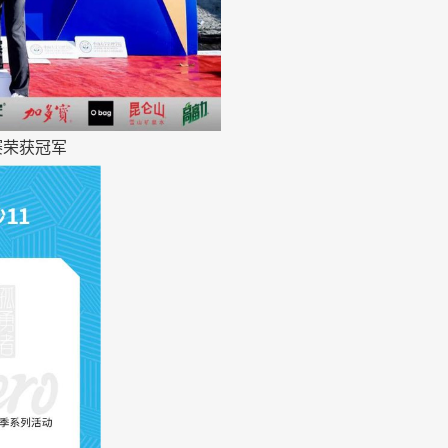
赛荣获冠军