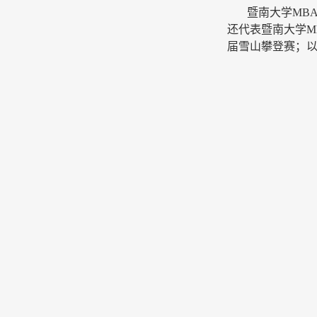
暨南大学
MB
还代表暨南大学
届雪山攀登赛；