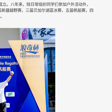
牌成立。
八
年来，除日常组织同学们参加户外活动外，
届新疆越野赛，
三
届贝加尔湖蓝冰赛，
五
届帆船赛，
四
事。