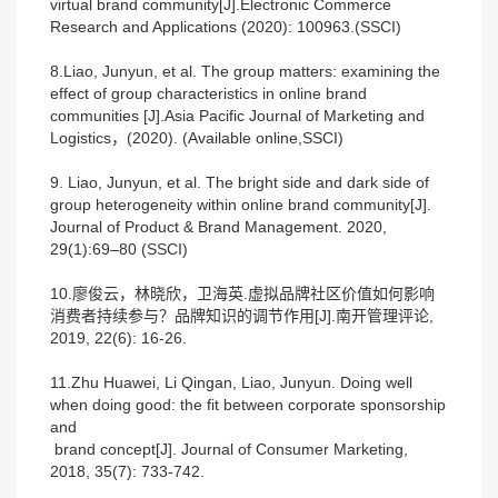
virtual brand community[J].Electronic Commerce
Research and Applications (2020): 100963.(SSCI)
8.Liao, Junyun, et al. The group matters: examining the
effect of group characteristics in online brand
communities [J].Asia Pacific Journal of Marketing and
Logistics，(2020). (Available online,SSCI)
9. Liao, Junyun, et al. The bright side and dark side of
group heterogeneity within online brand community[J].
Journal of Product & Brand Management. 2020,
29(1):69–80 (SSCI)
10.廖俊云，林晓欣，卫海英.虚拟品牌社区价值如何影响
消费者持续参与？品牌知识的调节作用[J].南开管理评论,
2019, 22(6): 16-26.
11.Zhu Huawei, Li Qingan, Liao, Junyun. Doing well
when doing good: the fit between corporate sponsorship
and
brand concept[J]. Journal of Consumer Marketing,
2018, 35(7): 733-742.