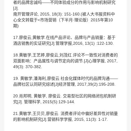
者的品牌忠诚吗——不同体验成分的作用与影响机制研究
[J].
南开管理评论, 2015, 18(3): 151-160.(被人大书报资料中
心全文转载于<市场营销（下半月·理论版）2015年第10
期)
17.廖俊云,黄敏学.在线产品评论、品牌与产品销量：基于
酒店销售的实证研究[J].管理学报,2016, 13(1) :122-130.
18.黄敏学,王艺婷,廖俊云,刘茂红.评论不一致性对消费者的
双面影响：产品属性与调节定向的调节.[J]心理学报, 2017,
49(3): 370-382.
19. 黄敏学,潘海利,廖俊云.社会化媒体时代的品牌沟通——
品牌社区认同研究综述[J]经济管理, 2017,39(2):195-208.
20.肖邦明, 黄敏学, 廖俊云. 交易型社区的网络闭包机制研
究[J]. 管理科学, 2015(5):129-144.
21.黄敏学,王贝贝,廖俊云. 消费者评论中偏好差异性对销量
的影响机制研究[J].营销科学学报, 2015, 11(3): 1-17.