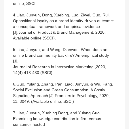
online, SSCI.
4.Liao, Junyun, Dong, Xuebing, Luo, Ziwei, Guo, Rui.
Oppositional loyalty as a brand identity-driven outcome:
a conceptual framework and empirical evidence
[J].Journal of Product & Brand Management. 2020,
Available online (SSCI).
5.Liao, Junyun, and Wang, Dianwen. When does an
online brand community backfire? An empirical study
[J].
Journal of Research in Interactive Marketing ,2020,
14(4):413-430 (SSCI)
6.Guo, Yulang, Zhang, Pan, Liao, Junyun, & Wu, Fang.
Social Exclusion and Green Consumption: A Costly
Signaling Approach [J].Frontiers in Psychology, 2020,
11, 3049. (Available online, SSCI)
7.Liao, Junyun, Xuebing Dong, and Yulang Guo.
Examining knowledge contribution in firm-versus
consumer-hosted